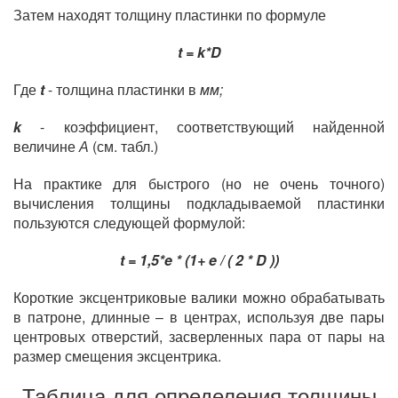
Затем находят толщину пластинки по формуле
t = k*D
Где
t
- толщина пластинки в
мм;
k
- коэффициент, соответствующий найденной
величине
А
(см. табл.)
На практике для быстрого (но не очень точного)
вычисления толщины подкладываемой пластинки
пользуются следующей формулой:
t = 1,5*e * (1+ e / ( 2 * D ))
Короткие эксцентриковые валики можно обрабатывать
в патроне, длинные – в центрах, используя две пары
центровых отверстий, засверленных пара от пары на
размер смещения эксцентрика.
Таблица для определения толщины